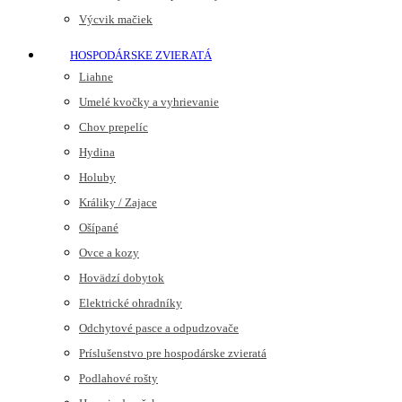
Výcvik mačiek
HOSPODÁRSKE ZVIERATÁ
Liahne
Umelé kvočky a vyhrievanie
Chov prepelíc
Hydina
Holuby
Králiky / Zajace
Ošípané
Ovce a kozy
Hovädzí dobytok
Elektrické ohradníky
Odchytové pasce a odpudzovače
Príslušenstvo pre hospodárske zvieratá
Podlahové rošty