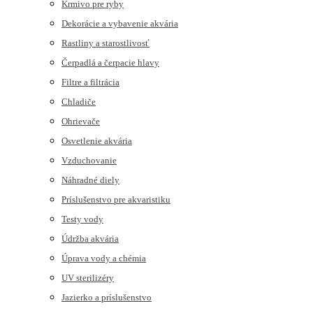
Krmivo pre ryby
Dekorácie a vybavenie akvária
Rastliny a starostlivosť
Čerpadlá a čerpacie hlavy
Filtre a filtrácia
Chladiče
Ohrievače
Osvetlenie akvária
Vzduchovanie
Náhradné diely
Príslušenstvo pre akvaristiku
Testy vody
Údržba akvária
Úprava vody a chémia
UV sterilizéry
Jazierko a príslušenstvo