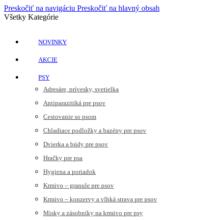
Preskočiť na navigáciu
Preskočiť na hlavný obsah
Všetky Kategórie
NOVINKY
AKCIE
PSY
Adresáre, prívesky, svetielka
Antiparazitiká pre psov
Cestovanie so psom
Chladiace podložky a bazény pre psov
Dvierka a búdy pre psov
Hračky pre psa
Hygiena a poriadok
Krmivo – granule pre psov
Krmivo – konzervy a vlhká strava pre psov
Misky a zásobníky na krmivo pre psy