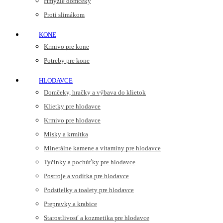
Hmyzie domčeky
Proti slimákom
KONE
Krmivo pre kone
Potreby pre kone
HLODAVCE
Domčeky, hračky a výbava do klietok
Klietky pre hlodavce
Krmivo pre hlodavce
Misky a krmítka
Minerálne kamene a vitamíny pre hlodavce
Tyčinky a pochúťky pre hlodavce
Postroje a vodítka pre hlodavce
Podstielky a toalety pre hlodavce
Prepravky a krabice
Starostlivosť a kozmetika pre hlodavce