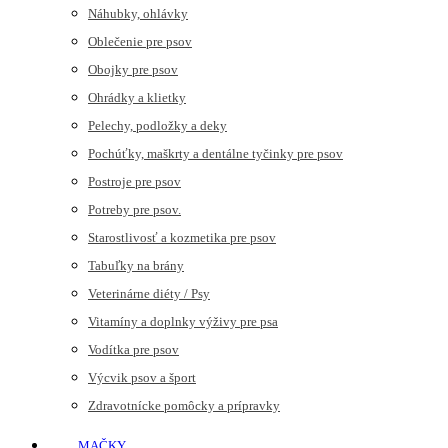
Náhubky, ohlávky
Oblečenie pre psov
Obojky pre psov
Ohrádky a klietky
Pelechy, podložky a deky
Pochúťky, maškrty a dentálne tyčinky pre psov
Postroje pre psov
Potreby pre psov.
Starostlivosť a kozmetika pre psov
Tabuľky na brány
Veterinárne diéty / Psy
Vitamíny a doplnky výživy pre psa
Vodítka pre psov
Výcvik psov a šport
Zdravotnícke pomôcky a prípravky
MAČKY