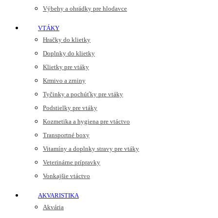
Výbehy a ohrádky pre hlodavce
VTÁKY
Hračky do klietky
Doplnky do klietky
Klietky pre vtáky
Krmivo a zrniny
Tyčinky a pochúťky pre vtáky
Podstielky pre vtáky
Kozmetika a hygiena pre vtáctvo
Transportné boxy
Vitamíny a doplnky stravy pre vtáky
Veterinárne prípravky
Vonkajšie vtáctvo
AKVARISTIKA
Akvária