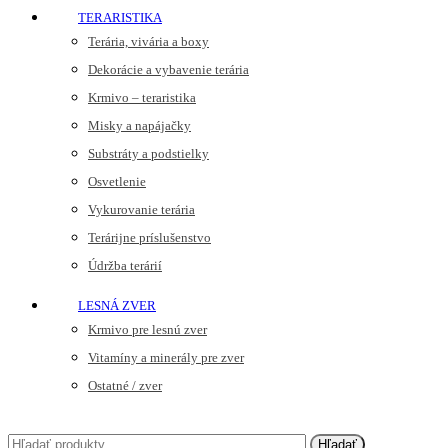
TERARISTIKA
Terária, vivária a boxy
Dekorácie a vybavenie terária
Krmivo – teraristika
Misky a napájačky
Substráty a podstielky
Osvetlenie
Vykurovanie terária
Terárijne príslušenstvo
Údržba terárií
LESNÁ ZVER
Krmivo pre lesnú zver
Vitamíny a minerály pre zver
Ostatné / zver
Hľadať