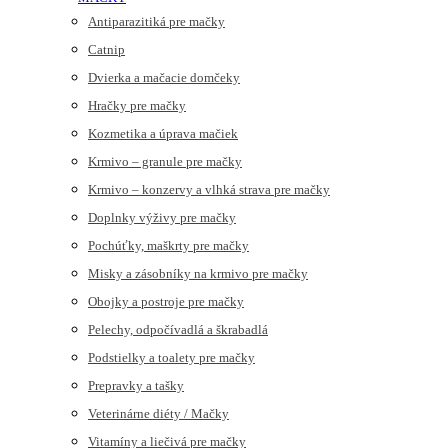
Antiparazitiká pre mačky
Catnip
Dvierka a mačacie domčeky
Hračky pre mačky
Kozmetika a úprava mačiek
Krmivo – granule pre mačky
Krmivo – konzervy a vlhká strava pre mačky
Doplnky výživy pre mačky
Pochúťky, maškrty pre mačky
Misky a zásobníky na krmivo pre mačky
Obojky a postroje pre mačky
Pelechy, odpočívadlá a škrabadlá
Podstielky a toalety pre mačky
Prepravky a tašky
Veterinárne diéty / Mačky
Vitamíny a liečivá pre mačky