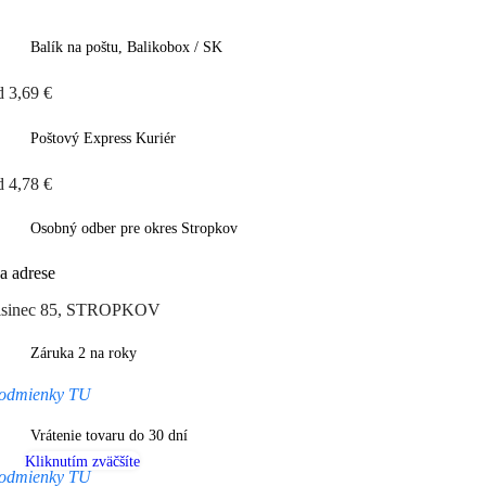
Balík na poštu, Balikobox / SK
d 3,69 €
Poštový Express Kuriér
d 4,78 €
Osobný odber pre okres Stropkov
a adrese
isinec 85, STROPKOV
Záruka 2 na roky
odmienky TU
Vrátenie tovaru do 30 dní
Kliknutím zväčšíte
odmienky TU