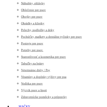
Náhubky, ohlávky
Oblečenie pre psov
Obojky pre psov
Ohrádky a klietky
Pelechy, podložky a deky
Pochúťky, maškrty a dentálne tyčinky pre psov
Postroje pre psov
Potreby pre psov.
Starostlivosť a kozmetika pre psov
Tabuľky na brány
Veterinárne diéty / Psy
Vitamíny a doplnky výživy pre psa
Vodítka pre psov
Výcvik psov a šport
Zdravotnícke pomôcky a prípravky
MAČKY