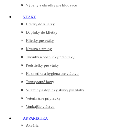
Výbehy a ohrádky pre hlodavce
VTÁKY
Hračky do klietky
Doplnky do klietky
Klietky pre vtáky
Krmivo a zrniny
Tyčinky a pochúťky pre vtáky
Podstielky pre vtáky
Kozmetika a hygiena pre vtáctvo
Transportné boxy
Vitamíny a doplnky stravy pre vtáky
Veterinárne prípravky
Vonkajšie vtáctvo
AKVARISTIKA
Akvária