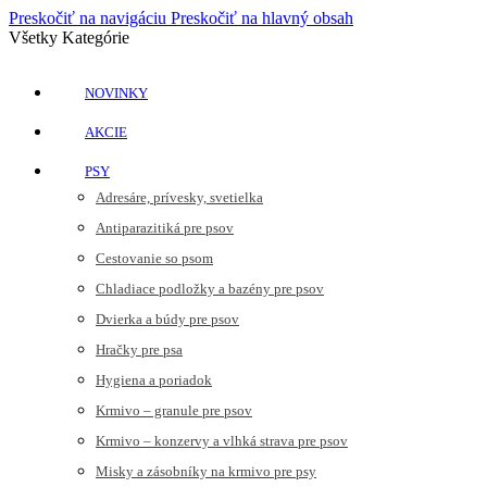
Preskočiť na navigáciu
Preskočiť na hlavný obsah
Všetky Kategórie
NOVINKY
AKCIE
PSY
Adresáre, prívesky, svetielka
Antiparazitiká pre psov
Cestovanie so psom
Chladiace podložky a bazény pre psov
Dvierka a búdy pre psov
Hračky pre psa
Hygiena a poriadok
Krmivo – granule pre psov
Krmivo – konzervy a vlhká strava pre psov
Misky a zásobníky na krmivo pre psy