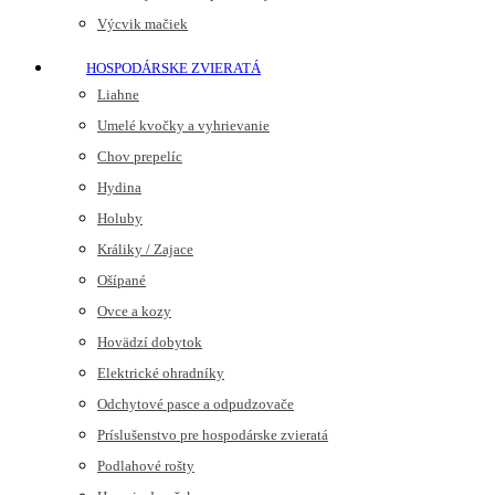
Výcvik mačiek
HOSPODÁRSKE ZVIERATÁ
Liahne
Umelé kvočky a vyhrievanie
Chov prepelíc
Hydina
Holuby
Králiky / Zajace
Ošípané
Ovce a kozy
Hovädzí dobytok
Elektrické ohradníky
Odchytové pasce a odpudzovače
Príslušenstvo pre hospodárske zvieratá
Podlahové rošty