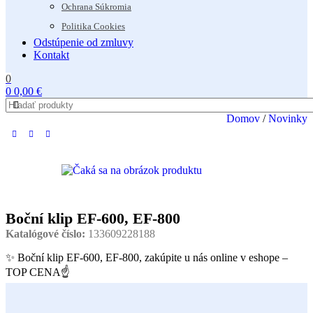
Ochrana Súkromia
Politika Cookies
Odstúpenie od zmluvy
Kontakt
0
0
0,00
€
Domov
/
Novinky
Boční klip EF-600, EF-800
Katalógové číslo:
133609228188
✨ Boční klip EF-600, EF-800, zakúpite u nás online v eshope –
TOP CENA☝