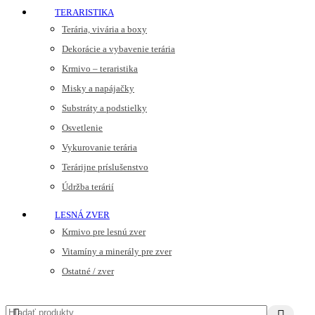
TERARISTIKA
Terária, vivária a boxy
Dekorácie a vybavenie terária
Krmivo – teraristika
Misky a napájačky
Substráty a podstielky
Osvetlenie
Vykurovanie terária
Terárijne príslušenstvo
Údržba terárií
LESNÁ ZVER
Krmivo pre lesnú zver
Vitamíny a minerály pre zver
Ostatné / zver