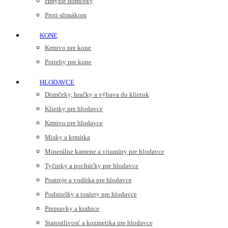
Hmyzie domčeky
Proti slimákom
KONE
Krmivo pre kone
Potreby pre kone
HLODAVCE
Domčeky, hračky a výbava do klietok
Klietky pre hlodavce
Krmivo pre hlodavce
Misky a krmítka
Minerálne kamene a vitamíny pre hlodavce
Tyčinky a pochúťky pre hlodavce
Postroje a vodítka pre hlodavce
Podstielky a toalety pre hlodavce
Prepravky a krabice
Starostlivosť a kozmetika pre hlodavce