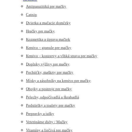
Antiparazitiká pre mačky
Catnip
Dvierka a mačacie domčeky
Hračky pre mačky
Kozmetika a úprava mačiek
Krmivo – granule pre mačky
Krmivo – konzervy a vlhká strava pre mačky
Doplnky výživy pre mačky
Pochúťky, maškrty pre mačky
Misky a zásobníky na krmivo pre mačky
Obojky a postroje pre mačky
Pelechy, odpočívadlá a škrabadlá
Podstielky a toalety pre mačky
Prepravky a tašky
Veterinárne diéty / Mačky
Vitamíny a liečivá pre mačky