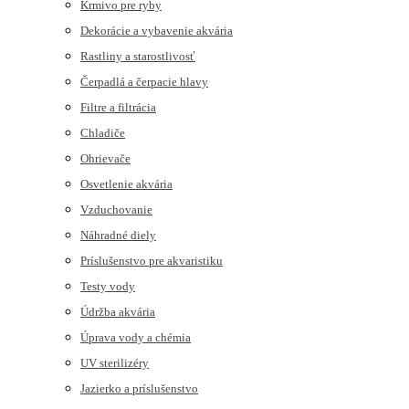
Krmivo pre ryby
Dekorácie a vybavenie akvária
Rastliny a starostlivosť
Čerpadlá a čerpacie hlavy
Filtre a filtrácia
Chladiče
Ohrievače
Osvetlenie akvária
Vzduchovanie
Náhradné diely
Príslušenstvo pre akvaristiku
Testy vody
Údržba akvária
Úprava vody a chémia
UV sterilizéry
Jazierko a príslušenstvo