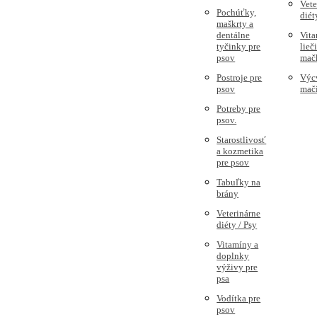
Vete
Pochúťky,
diét
maškrty a
dentálne
Vita
tyčinky pre
lieč
psov
mač
Postroje pre
Výc
psov
mač
Potreby pre
psov.
Starostlivosť
a kozmetika
pre psov
Tabuľky na
brány
Veterinárne
diéty / Psy
Vitamíny a
doplnky
výživy pre
psa
Vodítka pre
psov