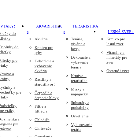
VTÁKY
AKVARISTIKA
TERARISTIKA
LESNÁ ZVER
Hračky do
klietky
Akvária
Terária,
Krmivo pre
vivária a
lesnú zver
Doplnky do
Krmivo pre
boxy
klietky
ryby
Vitamíny a
Dekorácie a
minerály pre
Klietky pre
Dekorácie a
vybavenie
zver
vtáky
vybavenie
terária
akvária
Ostatné / zver
Krmivo a
Krmivo –
zrniny
Rastliny a
teraristika
starostlivosť
Tyčinky a
Misky a
pochúťky pre
Čerpadlá a
napájačky
vtáky
čerpacie hlavy
Substráty a
Podstielky
Filtre a
podstielky
pre vtáky
filtrácia
Osvetlenie
Kozmetika a
Chladiče
hygiena pre
Vykurovanie
Ohrievače
vtáctvo
terária
Osvetlenie