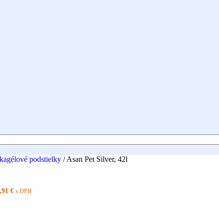
likagélové podstielky
/
Asan Pet Silver, 42l
,91
€
s DPH