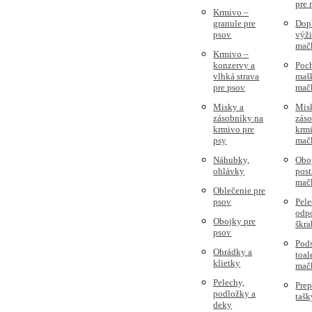
pre
Krmivo –
granule pre
Dop
psov
výži
mač
Krmivo –
konzervy a
Poc
vlhká strava
mašk
pre psov
mač
Misky a
Mis
zásobníky na
zás
krmivo pre
krmi
psy
mač
Náhubky,
Obo
ohlávky
post
mač
Oblečenie pre
psov
Pele
odpo
Obojky pre
škra
psov
Pods
Ohrádky a
toal
klietky
mač
Pelechy,
Prep
podložky a
tašk
deky