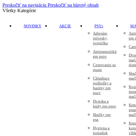
Preskočiť na navigáciu
Preskočiť na hlavný obsah
Všetky Kategórie
NOVINKY
AKCIE
PSY
M
Adresáre,
Anti
prívesky,
pre
svetielka
Cat
Antiparazitiká
Dvie
pre psov
mač
Cestovanie so
dom
psom
Hrač
Chladiace
mač
podložky a
Koz
bazény pre
úpr
psov
mač
Dvierka a
Krm
búdy pre psov
gran
Hračky pre
mač
psa
Krm
Hygiena a
kon
poriadok
vlhk