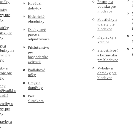
 mačky
Postroje a
Hovädzí
vodítka pre
dobytok
lnky
hlodavce
vy pre
Elektrické
ky
Podstielky a
ohradníky
toalety pre
húťky,
hlodavce
Odchytové
rty pre
pasce a
ky
Prepravky a
odpudzovače
krabice
ky a
Príslušenstvo
obníky na
Starostlivosť
pre
vo pre
a kozmetika
hospodárske
ky
pre hlodavce
zvieratá
jky a
Výbehy a
Podlahové
roje pre
ohrádky pre
rošty
ky
hlodavce
Hmyzie
chy,
domčeky
čívadlá a
badlá
Proti
slimákom
tielky a
ety pre
ky
ravky a
y