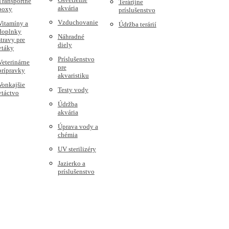
Transportné
Terárijne
akvária
boxy
príslušenstvo
Vzduchovanie
Vitamíny a
Údržba terárií
doplnky
Náhradné
stravy pre
diely
vtáky
Príslušenstvo
Veterinárne
pre
prípravky
akvaristiku
Vonkajšie
Testy vody
vtáctvo
Údržba
akvária
Úprava vody a
chémia
UV sterilizéry
Jazierko a
príslušenstvo