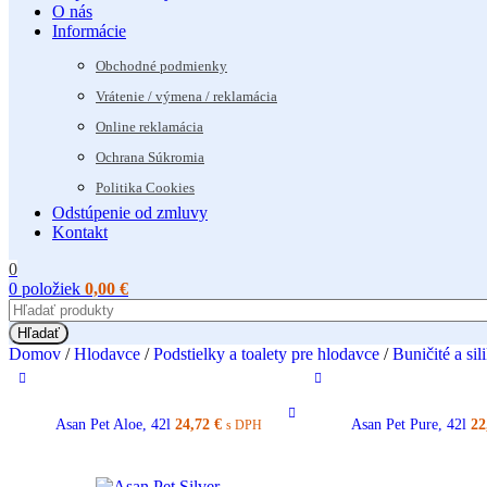
O nás
Informácie
Obchodné podmienky
Vrátenie / výmena / reklamácia
Online reklamácia
Ochrana Súkromia
Politika Cookies
Odstúpenie od zmluvy
Kontakt
0
0
položiek
0,00
€
Hľadať
Domov
/
Hlodavce
/
Podstielky a toalety pre hlodavce
/
Buničité a si
Asan Pet Aloe, 42l
24,72
€
Asan Pet Pure, 42l
22
s DPH