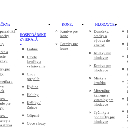
AČKY
KONE
HLODAVCE
parazitiká
Krmivo pre
Domčeky,
HOSPODÁRSKE
 mačky
kone
hračky a
ZVIERATÁ
výbava do
nip
Potreby pre
klietok
kone
Liahne
rka a
Klietky pre
acie
Umelé
hlodavce
čeky
kvočky a
Krmivo pre
vyhrievanie
ky pre
hlodavce
ky
Chov
Misky a
prepelíc
metika a
krmítka
ava
Hydina
iek
Minerálne
Holuby
kamene a
ivo –
vitamíny pre
Králiky /
ule pre
hlodavce
Zajace
ky
Tyčinky a
Ošípané
ivo –
pochúťky pre
zervy a
hlodavce
Ovce a kozy
á strava