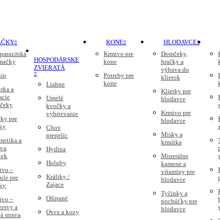
AČKY
KONE
HLODAVCE
parazitiká
Krmivo pre
Domčeky,
HOSPODÁRSKE
 mačky
kone
hračky a
ZVIERATÁ
výbava do
nip
Potreby pre
klietok
kone
Liahne
rka a
Klietky pre
acie
Umelé
hlodavce
čeky
kvočky a
Krmivo pre
vyhrievanie
ky pre
hlodavce
ky
Chov
Misky a
prepelíc
metika a
krmítka
ava
Hydina
iek
Minerálne
Holuby
kamene a
ivo –
vitamíny pre
Králiky /
ule pre
hlodavce
Zajace
ky
Tyčinky a
Ošípané
ivo –
pochúťky pre
zervy a
hlodavce
Ovce a kozy
á strava