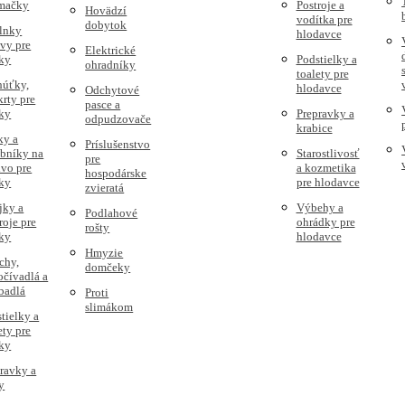
 mačky
Postroje a
Hovädzí
vodítka pre
dobytok
lnky
hlodavce
vy pre
Elektrické
ky
Podstielky a
ohradníky
toalety pre
húťky,
hlodavce
Odchytové
rty pre
pasce a
ky
Prepravky a
odpudzovače
krabice
ky a
Príslušenstvo
obníky na
Starostlivosť
pre
vo pre
a kozmetika
hospodárske
ky
pre hlodavce
zvieratá
jky a
Výbehy a
Podlahové
roje pre
ohrádky pre
rošty
ky
hlodavce
Hmyzie
chy,
domčeky
čívadlá a
badlá
Proti
slimákom
tielky a
ety pre
ky
ravky a
y