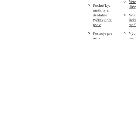
Vete
Pochúťky,
diét
maškrty a
dentálne
Vita
tyčinky pre
lieč
psov
mač
Postroje pre
Výc
psov
mač
Potreby pre
psov.
Starostlivosť
a kozmetika
pre psov
Tabuľky na
brány
Veterinárne
diéty / Psy
Vitamíny a
doplnky
výživy pre
psa
Vodítka pre
psov