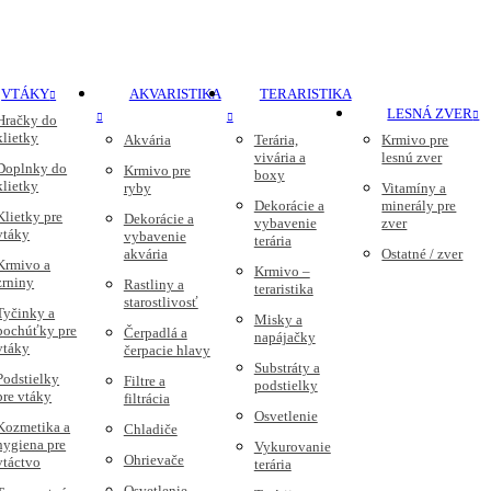
VTÁKY
AKVARISTIKA
TERARISTIKA
LESNÁ ZVER
Hračky do
klietky
Akvária
Terária,
Krmivo pre
vivária a
lesnú zver
Doplnky do
Krmivo pre
boxy
klietky
ryby
Vitamíny a
Dekorácie a
minerály pre
Klietky pre
Dekorácie a
vybavenie
zver
vtáky
vybavenie
terária
akvária
Ostatné / zver
Krmivo a
Krmivo –
zrniny
Rastliny a
teraristika
starostlivosť
Tyčinky a
Misky a
pochúťky pre
Čerpadlá a
napájačky
vtáky
čerpacie hlavy
Substráty a
Podstielky
Filtre a
podstielky
pre vtáky
filtrácia
Osvetlenie
Kozmetika a
Chladiče
hygiena pre
Vykurovanie
Ohrievače
vtáctvo
terária
Osvetlenie