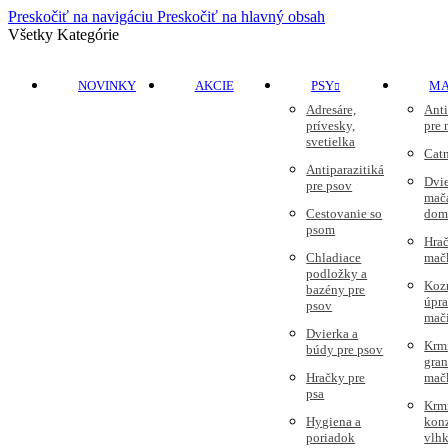
Preskočiť na navigáciu
Preskočiť na hlavný obsah
Všetky Kategórie
NOVINKY
AKCIE
PSY
M
Adresáre,
Anti
prívesky,
pre
svetielka
Cat
Antiparazitiká
Dvie
pre psov
mač
Cestovanie so
dom
psom
Hrač
Chladiace
mač
podložky a
Koz
bazény pre
úpr
psov
mač
Dvierka a
Krm
búdy pre psov
gran
Hračky pre
mač
psa
Krm
Hygiena a
kon
poriadok
vlhk