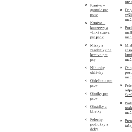
pre
Krmivo –
granule pre
Dop
psov
výži
mač
Krmivo –
konzervy a
Poc
vlhká strava
mašk
pre psov
mač
Misky a
Mis
zásobníky na
zás
krmivo pre
krmi
psy
mač
Náhubky,
Obo
ohlávky
post
mač
Oblečenie pre
psov
Pele
odpo
Obojky pre
škra
psov
Pods
Ohrádky a
toal
klietky
mač
Pelechy,
Prep
podložky a
tašk
deky