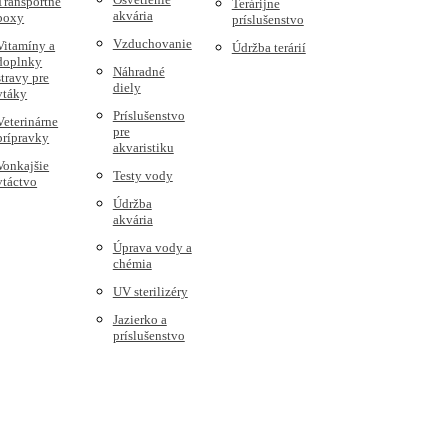
Transportné
Terárijne
akvária
boxy
príslušenstvo
Vzduchovanie
Vitamíny a
Údržba terárií
doplnky
Náhradné
stravy pre
diely
vtáky
Príslušenstvo
Veterinárne
pre
prípravky
akvaristiku
Vonkajšie
Testy vody
vtáctvo
Údržba
akvária
Úprava vody a
chémia
UV sterilizéry
Jazierko a
príslušenstvo