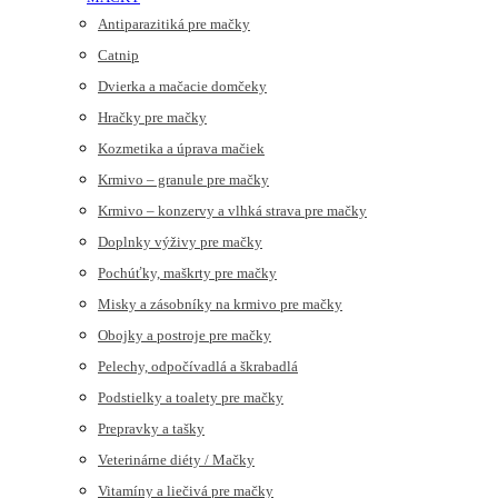
Antiparazitiká pre mačky
Catnip
Dvierka a mačacie domčeky
Hračky pre mačky
Kozmetika a úprava mačiek
Krmivo – granule pre mačky
Krmivo – konzervy a vlhká strava pre mačky
Doplnky výživy pre mačky
Pochúťky, maškrty pre mačky
Misky a zásobníky na krmivo pre mačky
Obojky a postroje pre mačky
Pelechy, odpočívadlá a škrabadlá
Podstielky a toalety pre mačky
Prepravky a tašky
Veterinárne diéty / Mačky
Vitamíny a liečivá pre mačky