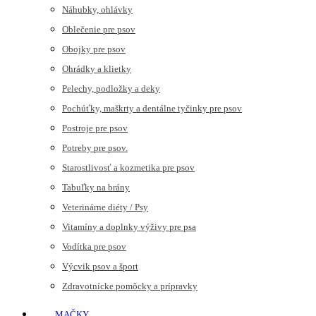
Náhubky, ohlávky
Oblečenie pre psov
Obojky pre psov
Ohrádky a klietky
Pelechy, podložky a deky
Pochúťky, maškrty a dentálne tyčinky pre psov
Postroje pre psov
Potreby pre psov.
Starostlivosť a kozmetika pre psov
Tabuľky na brány
Veterinárne diéty / Psy
Vitamíny a doplnky výživy pre psa
Vodítka pre psov
Výcvik psov a šport
Zdravotnícke pomôcky a prípravky
MAČKY