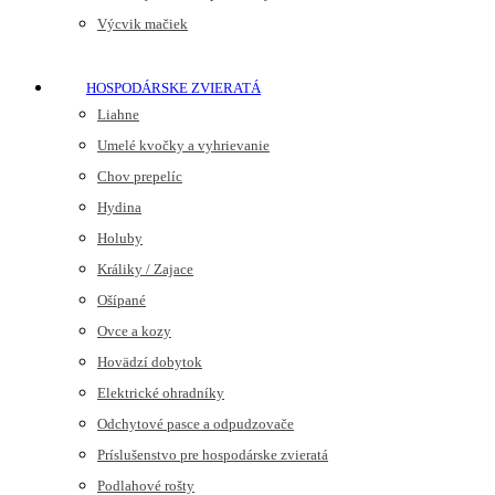
Výcvik mačiek
HOSPODÁRSKE ZVIERATÁ
Liahne
Umelé kvočky a vyhrievanie
Chov prepelíc
Hydina
Holuby
Králiky / Zajace
Ošípané
Ovce a kozy
Hovädzí dobytok
Elektrické ohradníky
Odchytové pasce a odpudzovače
Príslušenstvo pre hospodárske zvieratá
Podlahové rošty