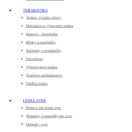
TERARISTIKA
Terária, vivária a boxy
Dekorácie a vybavenie terária
Krmivo – teraristika
Misky a napájačky
Substráty a podstielky
Osvetlenie
Vykurovanie terária
Terárijne príslušenstvo
Údržba terárií
LESNÁ ZVER
Krmivo pre lesnú zver
Vitamíny a minerály pre zver
Ostatné / zver