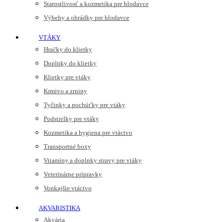
Starostlivosť a kozmetika pre hlodavce
Výbehy a ohrádky pre hlodavce
VTÁKY
Hračky do klietky
Doplnky do klietky
Klietky pre vtáky
Krmivo a zrniny
Tyčinky a pochúťky pre vtáky
Podstielky pre vtáky
Kozmetika a hygiena pre vtáctvo
Transportné boxy
Vitamíny a doplnky stravy pre vtáky
Veterinárne prípravky
Vonkajšie vtáctvo
AKVARISTIKA
Akvária