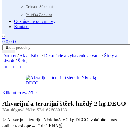
Ochrana Súkromia
Politika Cookies
Odstúpenie od zmluvy
Kontakt
0
0
0,00
€
Domov
/
Akvaristika
/
Dekorácie a vybavenie akvária
/
Štrky a
piesok
/
Štrky
Kliknutím zväčšíte
Akvarijní a terarijní štěrk hnědý 2 kg DECO
Katalógové číslo:
S341626080133
✨ Akvarijní a terarijní štěrk hnědý 2 kg DECO, zakúpite u nás
online v eshope – TOP CENA☝