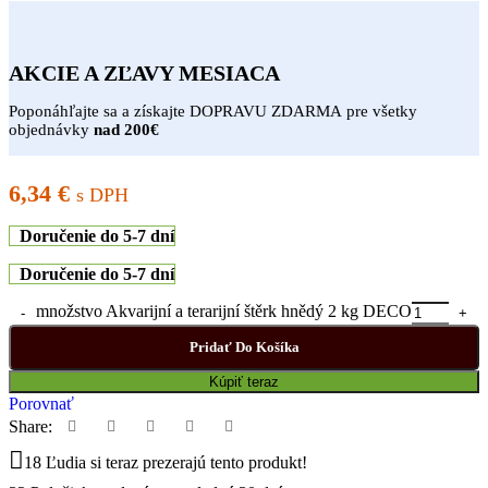
AKCIE A ZĽAVY MESIACA
Poponáhľajte sa a získajte DOPRAVU ZDARMA pre všetky
objednávky
nad 200€
6,34
€
s DPH
Doručenie do 5-7 dní
Doručenie do 5-7 dní
množstvo Akvarijní a terarijní štěrk hnědý 2 kg DECO
Pridať Do Košíka
Kúpiť teraz
Porovnať
Share:
18
Ľudia si teraz prezerajú tento produkt!