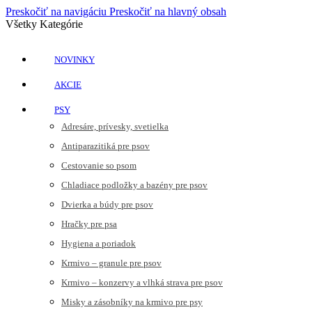
Preskočiť na navigáciu
Preskočiť na hlavný obsah
Všetky Kategórie
NOVINKY
AKCIE
PSY
Adresáre, prívesky, svetielka
Antiparazitiká pre psov
Cestovanie so psom
Chladiace podložky a bazény pre psov
Dvierka a búdy pre psov
Hračky pre psa
Hygiena a poriadok
Krmivo – granule pre psov
Krmivo – konzervy a vlhká strava pre psov
Misky a zásobníky na krmivo pre psy