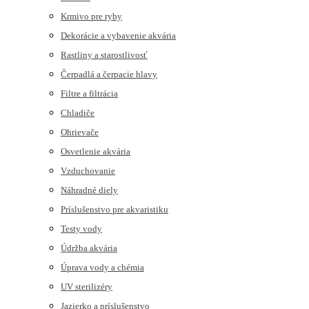
Krmivo pre ryby
Dekorácie a vybavenie akvária
Rastliny a starostlivosť
Čerpadlá a čerpacie hlavy
Filtre a filtrácia
Chladiče
Ohrievače
Osvetlenie akvária
Vzduchovanie
Náhradné diely
Príslušenstvo pre akvaristiku
Testy vody
Údržba akvária
Úprava vody a chémia
UV sterilizéry
Jazierko a príslušenstvo