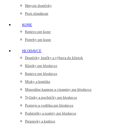
Hmyzie domčeky
Proti slimákom
KONE
Krmivo pre kone
Potreby pre kone
HLODAVCE
Domčeky, hračky a výbava do klietok
Klietky pre hlodavce
Krmivo pre hlodavce
Misky a krmítka
Minerálne kamene a vitamíny pre hlodavce
Tyčinky a pochúťky pre hlodavce
Postroje a vodítka pre hlodavce
Podstielky a toalety pre hlodavce
Prepravky a krabice