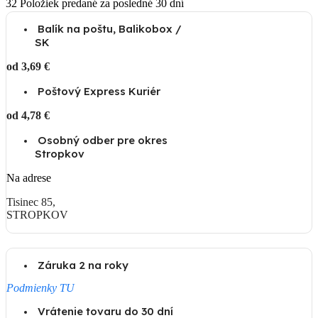
32
Položiek predané za posledné 30 dní
Balík na poštu, Balikobox /
SK
od 3,69 €
Poštový Express Kuriér
od 4,78 €
Osobný odber pre okres
Stropkov
Na adrese
Tisinec 85,
STROPKOV
Záruka 2 na roky
Podmienky TU
Vrátenie tovaru do 30 dní