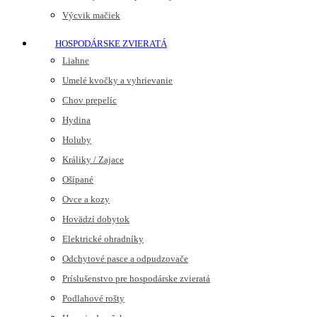
Výcvik mačiek
HOSPODÁRSKE ZVIERATÁ
Liahne
Umelé kvočky a vyhrievanie
Chov prepelíc
Hydina
Holuby
Králiky / Zajace
Ošípané
Ovce a kozy
Hovädzí dobytok
Elektrické ohradníky
Odchytové pasce a odpudzovače
Príslušenstvo pre hospodárske zvieratá
Podlahové rošty