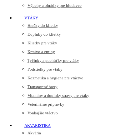
Výbehy a ohrádky pre hlodavce
VTÁKY
Hračky do klietky
Doplnky do klietky
Klietky pre vtáky
Krmivo a zrniny
Tyčinky a pochúťky pre vtáky
Podstielky pre vtáky
Kozmetika a hygiena pre vtáctvo
Transportné boxy
Vitamíny a doplnky stravy pre vtáky
Veterinárne prípravky
Vonkajšie vtáctvo
AKVARISTIKA
Akvária