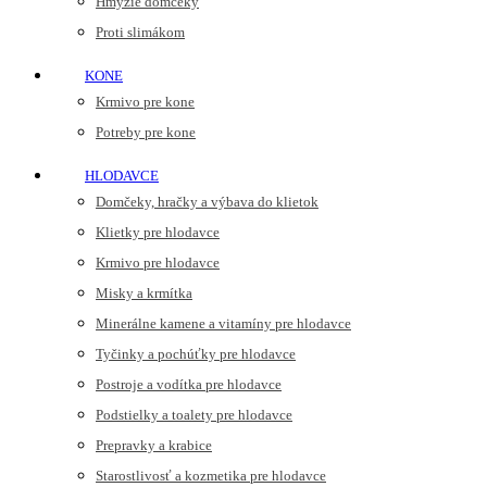
Hmyzie domčeky
Proti slimákom
KONE
Krmivo pre kone
Potreby pre kone
HLODAVCE
Domčeky, hračky a výbava do klietok
Klietky pre hlodavce
Krmivo pre hlodavce
Misky a krmítka
Minerálne kamene a vitamíny pre hlodavce
Tyčinky a pochúťky pre hlodavce
Postroje a vodítka pre hlodavce
Podstielky a toalety pre hlodavce
Prepravky a krabice
Starostlivosť a kozmetika pre hlodavce