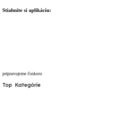
Stiahnite si aplikáciu:
pripravujeme čoskoro
Top Kategórie
Pre Psy
Pre Mačky
Pre Hospodárske zvieratá
Pre Hlodavce