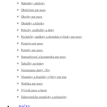
Náhubky, ohlávky
Oblečenie pre psov
Obojky pre psov
Ohrádky a klietky
Pelechy, podložky a deky
Pochúťky, maškrty a dentálne tyčinky pre psov
Postroje pre psov
Potreby pre psov.
Starostlivosť a kozmetika pre psov
Tabuľky na brány
Veterinárne diéty / Psy
Vitamíny a doplnky výživy pre psa
Vodítka pre psov
Výcvik psov a šport
Zdravotnícke pomôcky a prípravky
MAČKY