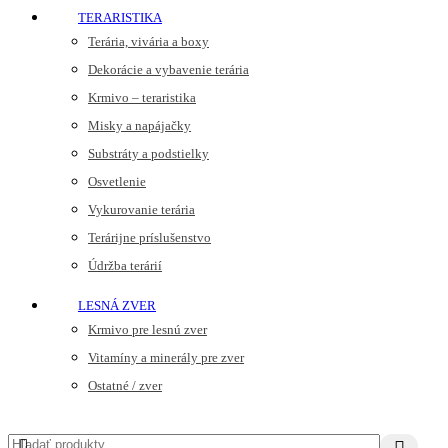
TERARISTIKA
Terária, vivária a boxy
Dekorácie a vybavenie terária
Krmivo – teraristika
Misky a napájačky
Substráty a podstielky
Osvetlenie
Vykurovanie terária
Terárijne príslušenstvo
Údržba terárií
LESNÁ ZVER
Krmivo pre lesnú zver
Vitamíny a minerály pre zver
Ostatné / zver