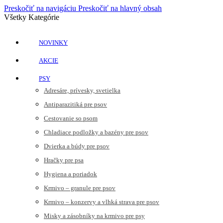
Preskočiť na navigáciu
Preskočiť na hlavný obsah
Všetky Kategórie
NOVINKY
AKCIE
PSY
Adresáre, prívesky, svetielka
Antiparazitiká pre psov
Cestovanie so psom
Chladiace podložky a bazény pre psov
Dvierka a búdy pre psov
Hračky pre psa
Hygiena a poriadok
Krmivo – granule pre psov
Krmivo – konzervy a vlhká strava pre psov
Misky a zásobníky na krmivo pre psy