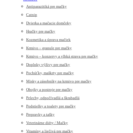
Antiparazitiká pre mačky
Catnip
Dvierka a mačacie domčeky
Hračky pre mačky
Kozmetika a úprava mačiek
Krmivo – granule pre mačky
Krmivo – konzervy a vlhká strava pre mačky
Doplnky výživy pre mačky
Pochúťky, maškrty pre mačky
Misky a zásobníky na krmivo pre mačky
Obojky a postroje pre mačky
Pelechy, odpočívadlá a škrabadlá
Podstielky a toalety pre mačky
Prepravky a tašky
Veterinárne diéty / Mačky
Vitamíny a liečivá pre mačky