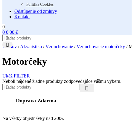
Politika Cookies
Odstúpenie od zmluvy
Kontakt
0
0
0,00
€
Domov
/
Akvaristika
/
Vzduchovanie
/
Vzduchovacie motorčeky
/
Mo
Motorčeky
Ukáž FILTER
Neboli nájdené žiadne produkty zodpovedajúce vášmu výberu.
Doprava Zdarma
Na všetky objednávky nad 200€