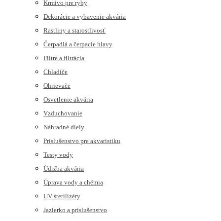
Krmivo pre ryby
Dekorácie a vybavenie akvária
Rastliny a starostlivosť
Čerpadlá a čerpacie hlavy
Filtre a filtrácia
Chladiče
Ohrievače
Osvetlenie akvária
Vzduchovanie
Náhradné diely
Príslušenstvo pre akvaristiku
Testy vody
Údržba akvária
Úprava vody a chémia
UV sterilizéry
Jazierko a príslušenstvo