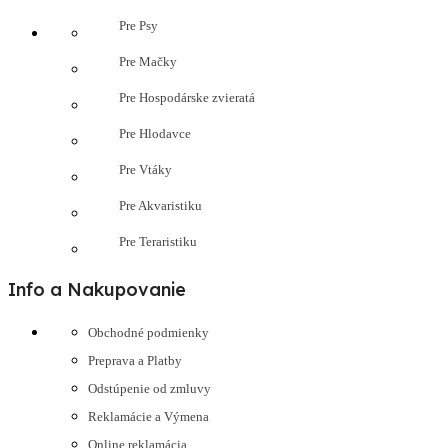
Pre Psy
Pre Mačky
Pre Hospodárske zvieratá
Pre Hlodavce
Pre Vtáky
Pre Akvaristiku
Pre Teraristiku
Info a Nakupovanie
Obchodné podmienky
Preprava a Platby
Odstúpenie od zmluvy
Reklamácie a Výmena
Online reklamácia