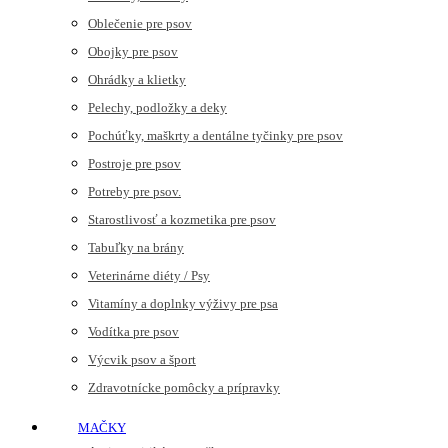
Oblečenie pre psov
Obojky pre psov
Ohrádky a klietky
Pelechy, podložky a deky
Pochúťky, maškrty a dentálne tyčinky pre psov
Postroje pre psov
Potreby pre psov.
Starostlivosť a kozmetika pre psov
Tabuľky na brány
Veterinárne diéty / Psy
Vitamíny a doplnky výživy pre psa
Vodítka pre psov
Výcvik psov a šport
Zdravotnícke pomôcky a prípravky
MAČKY