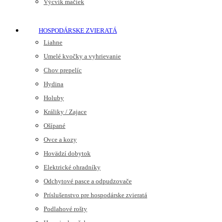
Výcvik mačiek
HOSPODÁRSKE ZVIERATÁ
Liahne
Umelé kvočky a vyhrievanie
Chov prepelíc
Hydina
Holuby
Králiky / Zajace
Ošípané
Ovce a kozy
Hovädzí dobytok
Elektrické ohradníky
Odchytové pasce a odpudzovače
Príslušenstvo pre hospodárske zvieratá
Podlahové rošty