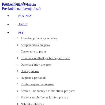
Všetky Kategórie
Preskočiť na navigáciu
Preskočiť na hlavný obsah
NOVINKY
AKCIE
PSY
Adresáre, prívesky, svetielka
Antiparazitiká pre psov
Cestovanie so psom
Chladiace podložky a bazény pre psov
Dvierka a búdy pre psov
Hračky pre psa
Hygiena a poriadok
Krmivo – granule pre psov
Krmivo – konzervy a vlhká strava pre psov
Misky a zásobníky na krmivo pre psy
Náhubky, ohlávky