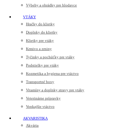
Výbehy a ohrádky pre hlodavce
VTÁKY
Hračky do klietky
Doplnky do klietky
Klietky pre vtáky
Krmivo a zrniny
Tyčinky a pochúťky pre vtáky
Podstielky pre vtáky
Kozmetika a hygiena pre vtáctvo
Transportné boxy
Vitamíny a doplnky stravy pre vtáky
Veterinárne prípravky
Vonkajšie vtáctvo
AKVARISTIKA
Akvária