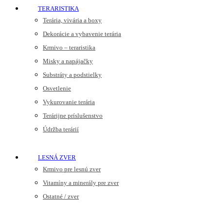
TERARISTIKA
Terária, vivária a boxy
Dekorácie a vybavenie terária
Krmivo – teraristika
Misky a napájačky
Substráty a podstielky
Osvetlenie
Vykurovanie terária
Terárijne príslušenstvo
Údržba terárií
LESNÁ ZVER
Krmivo pre lesnú zver
Vitamíny a minerály pre zver
Ostatné / zver