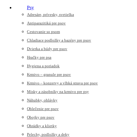
Psy
Adresáre, prívesky, svetielka
Antiparazitiká pre psov
Cestovanie so psom
Chladiace podložky a bazény pre psov
Dvierka a búdy pre psov
Hračky pre psa
Hygiena a poriadok
Krmivo – granule pre psov
Krmivo – konzervy a vlhká strava pre psov
Misky a zásobníky na krmivo pre psy
Náhubky, ohlávky
Oblečenie pre psov
Obojky pre psov
Ohrádky a klietky
Pelechy, podložky a deky