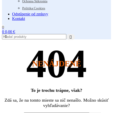
Ochrana Súkromia
Politika Cookies
Odstúpenie od zmluvy
Kontakt
0
0
0,00
€
NENÁJDENÉ
To je trochu trápne, však?
Zdá sa, že na tomto mieste sa nič nenašlo. Možno skúsiť
vyhľadávanie?