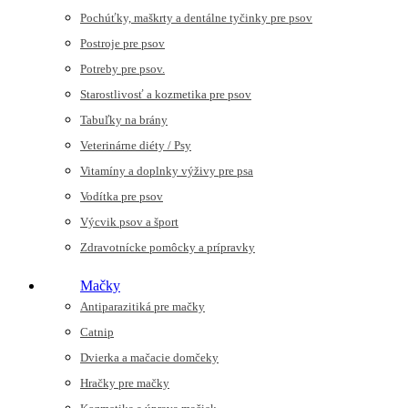
Pochúťky, maškrty a dentálne tyčinky pre psov
Postroje pre psov
Potreby pre psov.
Starostlivosť a kozmetika pre psov
Tabuľky na brány
Veterinárne diéty / Psy
Vitamíny a doplnky výživy pre psa
Vodítka pre psov
Výcvik psov a šport
Zdravotnícke pomôcky a prípravky
Mačky
Antiparazitiká pre mačky
Catnip
Dvierka a mačacie domčeky
Hračky pre mačky