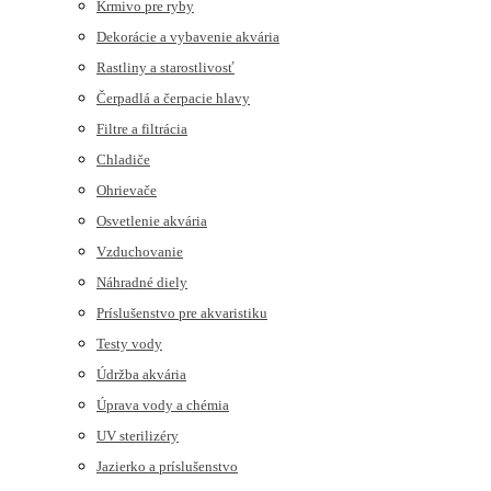
Krmivo pre ryby
Dekorácie a vybavenie akvária
Rastliny a starostlivosť
Čerpadlá a čerpacie hlavy
Filtre a filtrácia
Chladiče
Ohrievače
Osvetlenie akvária
Vzduchovanie
Náhradné diely
Príslušenstvo pre akvaristiku
Testy vody
Údržba akvária
Úprava vody a chémia
UV sterilizéry
Jazierko a príslušenstvo