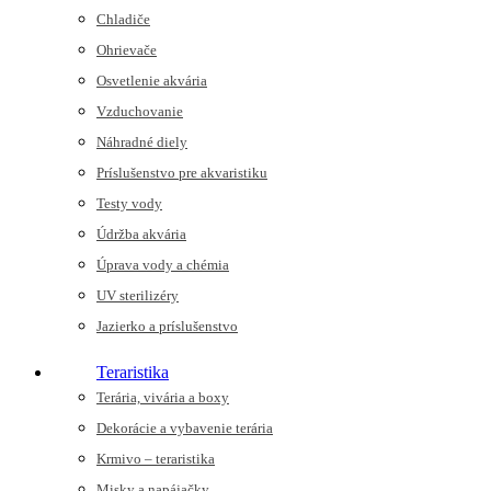
Chladiče
Ohrievače
Osvetlenie akvária
Vzduchovanie
Náhradné diely
Príslušenstvo pre akvaristiku
Testy vody
Údržba akvária
Úprava vody a chémia
UV sterilizéry
Jazierko a príslušenstvo
Teraristika
Terária, vivária a boxy
Dekorácie a vybavenie terária
Krmivo – teraristika
Misky a napájačky