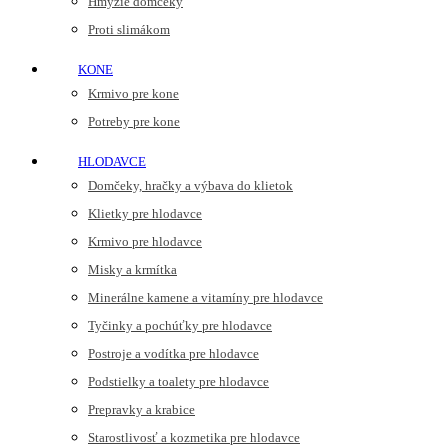
Hmyzie domčeky
Proti slimákom
KONE
Krmivo pre kone
Potreby pre kone
HLODAVCE
Domčeky, hračky a výbava do klietok
Klietky pre hlodavce
Krmivo pre hlodavce
Misky a krmítka
Minerálne kamene a vitamíny pre hlodavce
Tyčinky a pochúťky pre hlodavce
Postroje a vodítka pre hlodavce
Podstielky a toalety pre hlodavce
Prepravky a krabice
Starostlivosť a kozmetika pre hlodavce