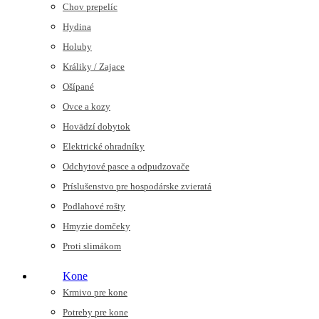
Chov prepelíc
Hydina
Holuby
Králiky / Zajace
Ošípané
Ovce a kozy
Hovädzí dobytok
Elektrické ohradníky
Odchytové pasce a odpudzovače
Príslušenstvo pre hospodárske zvieratá
Podlahové rošty
Hmyzie domčeky
Proti slimákom
Kone
Krmivo pre kone
Potreby pre kone